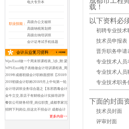
成都市工程
电大专升本
载！
以下资料必
高级办公文秘班
职业技能：
高级纳税筹划师
初聘专业技术
高级出纳培训班
技术员申报表
会计证考试手机练题
晋升职务申请
专业技术人员
Wps/Excel做一个周末班课程表_3步_附:梁
家巷2019初级会计职称培训班_面授班好
WPS/Excel电子表格做会计培训课程表_周
专业技术人员
久上课_第1轮
日班_金牛区报培训班学会计哪个好_费用
2019年成都初级会计职称面授班【2018/9
专业技术职务
多少钱?
第1轮课程】金牛老会展中心,省民干院附
2019初级会计职称2018/9月上中旬第一轮
近会计初级培训班
培训_西门蜀汉路会计初级职称培训早鸟
会计培训班业务综合题之【东邪西毒会计
班培训
培训密码】西门环球广场会计培训班培训
金牛立交,茶店子有财税会计实操培训学
下面的封面
费_资料费_考试费共多少钱?
校吗【学思捷金牛会计中心】
餐饮公司财务经理_岗位职责_成都李家沱
中级会计职称好久上课_在哪儿上课?
招聘下列岗位,但这次不招会计 成都会计
技术员封面
培训班哪家要推荐工作_新模式会计实操
更多内容>>
评审封面
培训