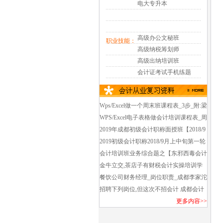
电大专升本
高级办公文秘班
职业技能：
高级纳税筹划师
高级出纳培训班
会计证考试手机练题
Wps/Excel做一个周末班课程表_3步_附:梁
家巷2019初级会计职称培训班_面授班好
WPS/Excel电子表格做会计培训课程表_周
久上课_第1轮
日班_金牛区报培训班学会计哪个好_费用
2019年成都初级会计职称面授班【2018/9
多少钱?
第1轮课程】金牛老会展中心,省民干院附
2019初级会计职称2018/9月上中旬第一轮
近会计初级培训班
培训_西门蜀汉路会计初级职称培训早鸟
会计培训班业务综合题之【东邪西毒会计
班培训
培训密码】西门环球广场会计培训班培训
金牛立交,茶店子有财税会计实操培训学
费_资料费_考试费共多少钱?
校吗【学思捷金牛会计中心】
餐饮公司财务经理_岗位职责_成都李家沱
中级会计职称好久上课_在哪儿上课?
招聘下列岗位,但这次不招会计 成都会计
培训班哪家要推荐工作_新模式会计实操
更多内容>>
培训