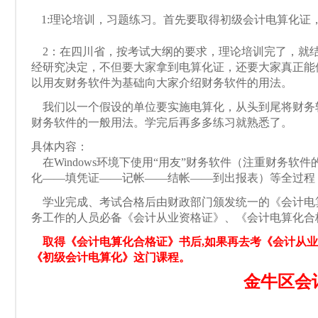
1:理论培训，习题练习。首先要取得初级会计电算化
2：在四川省，按考试大纲的要求，理论培训完了，就
经研究决定，不但要大家拿到电算化证，还要大家真正能
以用友财务软件为基础向大家介绍财务软件的用法。
我们以一个假设的单位要实施电算化，从头到尾将财务
财务软件的一般用法。学完后再多多练习就熟悉了。
具体内容：
在Windows环境下使用“用友”财务软件（注重财务软件
化——填凭证——记帐——结帐——到出报表）等全过程
学业完成、考试合格后由财政部门颁发统一的《会计电
务工作的人员必备《会计从业资格证》、《会计电算化合
取得《会计电算化合格证》书后,如果再去考《会计从业
《初级会计电算化》这门课程。
金牛区会