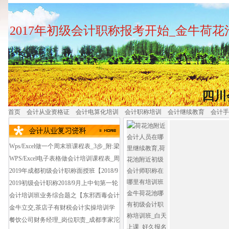
2017年初级会计职称报考开始_金牛荷
四川
首页
会计从业资格证
会计电算化培训
会计职称培训
会计继续教育
会计手
Wps/Excel做一个周末班课程表_3步_附:梁
家巷2019初级会计职称培训班_面授班好
WPS/Excel电子表格做会计培训课程表_周
久上课_第1轮
日班_金牛区报培训班学会计哪个好_费用
2019年成都初级会计职称面授班【2018/9
多少钱?
第1轮课程】金牛老会展中心,省民干院附
2019初级会计职称2018/9月上中旬第一轮
近会计初级培训班
培训_西门蜀汉路会计初级职称培训早鸟
会计培训班业务综合题之【东邪西毒会计
班培训
培训密码】西门环球广场会计培训班培训
金牛立交,茶店子有财税会计实操培训学
费_资料费_考试费共多少钱?
校吗【学思捷金牛会计中心】
餐饮公司财务经理_岗位职责_成都李家沱