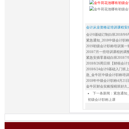
会计从业资格证培训课程安
会计0基础订制白班2018/9/
心_营门口会计培训中心
紧急通知_2018中级会计
路附近会计培训班|哪家好|多
2019初级会计职称培训第一
附近会计初级实务培训白天班
2018/7月一些培训课程的
场附近会计培训中心
紧急安插零基础白班2018/7/
培训 零基础无经验的入门班
2018/8/26周日班【财税
班无经验零基础财税实操_
2018/6/24会计0基础入
门抚琴西路会计培训班
急_金牛区中级会计职称培训班2
口中级会计职称培训班
2018年中级会计职称4月2
称好久上课啊?还推荐几份工
金牛区财会实账报税班好久
培训班在哪里_手工实账学
下一条新闻：
紧急通知_
初级会计职称上课