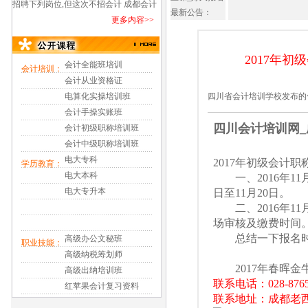
中级会计职称好久上课_在哪儿上课?
招聘下列岗位,但这次不招会计 成都会计
最新公告：
更多内容>>
培训班哪家要推荐工作_新模式会计实操
培训
2017年
会计全能班培训
会计培训：
会计从业资格证
电算化实操培训班
四川省会计培训学校发布的
会计手操实账班
四川会计培训网
会计初级职称培训班
会计中级职称培训班
电大专科
2017年初级会计职
学历教育：
电大本科
一、2016年11
电大专升本
日至11月20日。
二、2016年11月
场审核及缴费时间
总结一下报名时间：2
高级办公文秘班
职业技能：
高级纳税筹划师
2017年春晖金
高级出纳培训班
联系电话：028-8765
红苹果会计复习资料
联系地址：成都老西