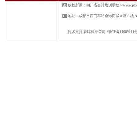
版权所属：四川省会计培训学校
www.acpx
地址：成都市西门车站金港商城Ａ座３楼
技术支持:
春晖科技公司
蜀ICP备11009111号