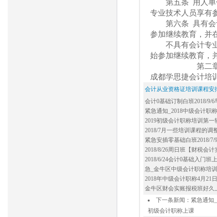
第五条 用人单位
专业技术人员享有
第六条 具有会计
参加继续教育，并
不具有会计专业技
始参加继续教育，
第二
成都学思捷会计培
会计从业资格证培训课程安
会计0基础订制白班2018/9/
心_营门口会计培训中心
紧急通知_2018中级会计
路附近会计培训班|哪家好|多
2019初级会计职称培训第一
附近会计初级实务培训白天班
2018/7月一些培训课程的
场附近会计培训中心
紧急安插零基础白班2018/7/
培训 零基础无经验的入门班
2018/8/26周日班【财税
班无经验零基础财税实操_
2018/6/24会计0基础入
门抚琴西路会计培训班
急_金牛区中级会计职称培训班2
口中级会计职称培训班
2018年中级会计职称4月2
称好久上课啊?还推荐几份工
金牛区财会实账报税班好久
培训班在哪里_手工实账学
下一条新闻：
紧急通知_
初级会计职称上课