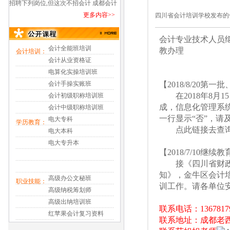
中级会计职称好久上课_在哪儿上课?
招聘下列岗位,但这次不招会计 成都会计
更多内容>>
培训班哪家要推荐工作_新模式会计实操
四川省会计培训学校发布的
培训
会计专业技术人员继
会计全能班培训
教办理
会计培训：
会计从业资格证
电算化实操培训班
会计手操实账班
【2018/8/20
在2018年8月1
会计初级职称培训班
成，信息化管理系统
会计中级职称培训班
一行显示“否”，请
电大专科
学历教育：
点此链接去查
电大本科
电大专升本
【2018/7/10继续
接《四川省财政厅
知》，金牛区会计培
高级办公文秘班
职业技能：
训工作。请各单位
高级纳税筹划师
高级出纳培训班
联系电话：13678179
红苹果会计复习资料
联系地址：成都老