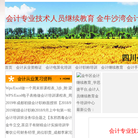
会计专业技术人员继续教育 金牛沙湾会
四川
首页
会计从业资格证
会计电算化培训
会计职称培训
会计继续教育
会计手
Wps/Excel做一个周末班课程表_3步_附:梁
家巷2019初级会计职称培训班_面授班好
WPS/Excel电子表格做会计培训课程表_周
久上课_第1轮
日班_金牛区报培训班学会计哪个好_费用
2019年成都初级会计职称面授班【2018/9
最新公告：
多少钱?
第1轮课程】金牛老会展中心,省民干院附
2019初级会计职称2018/9月上中旬第一轮
近会计初级培训班
培训_西门蜀汉路会计初级职称培训早鸟
会计培训班业务综合题之【东邪西毒会计
班培训
培训密码】西门环球广场会计培训班培训
金牛立交,茶店子有财税会计实操培训学
会计专业技
费_资料费_考试费共多少钱?
校吗【学思捷金牛会计中心】
餐饮公司财务经理_岗位职责_成都李家沱