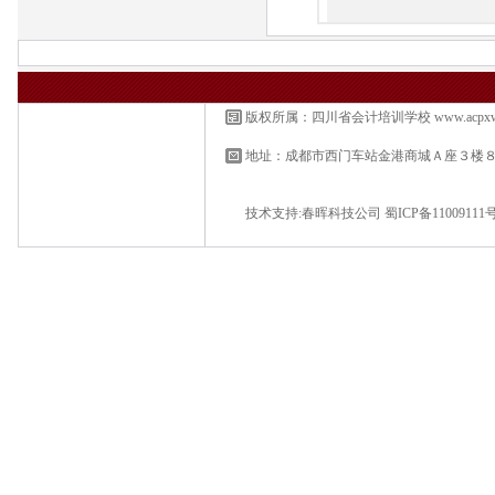
版权所属：四川省会计培训学校
www.acpx
地址：成都市西门车站金港商城Ａ座３楼
技术支持:
春晖科技公司
蜀ICP备11009111号